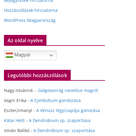
Bejegyzések hírcsatorna
Hozzászólások hírcsatorna
WordPress Magyarország
Az oldal nyelve
Magyar
Legutóbbi hozzászólások
Nagy Istvánné.
-
Golgotavirág nevelése magról
Vagni Erika
-
A Cymbidium gondozása
Eszterzimanyi
-
A Vénusz légycsapója gonozása
Kátai Hédi
-
A Dendrobium sp. szaporítása
István Balikó
-
A Dendrobium sp. szaporítása