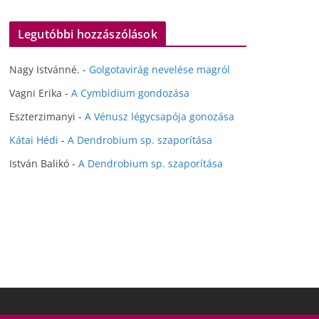
Legutóbbi hozzászólások
Nagy Istvánné.
-
Golgotavirág nevelése magról
Vagni Erika
-
A Cymbidium gondozása
Eszterzimanyi
-
A Vénusz légycsapója gonozása
Kátai Hédi
-
A Dendrobium sp. szaporítása
István Balikó
-
A Dendrobium sp. szaporítása