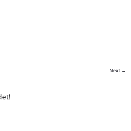
Next →
et!