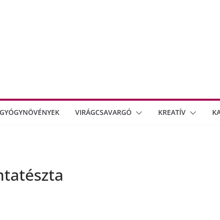
GYÓGYNÖVÉNYEK
VIRÁGCSAVARGÓ
KREATÍV
K
ntatészta