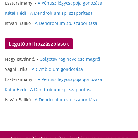
Eszterzimanyi
-
A Vénusz légycsapója gonozása
Kátai Hédi
-
A Dendrobium sp. szaporítása
István Balikó
-
A Dendrobium sp. szaporítása
Legutóbbi hozzászólások
Nagy Istvánné.
-
Golgotavirág nevelése magról
Vagni Erika
-
A Cymbidium gondozása
Eszterzimanyi
-
A Vénusz légycsapója gonozása
Kátai Hédi
-
A Dendrobium sp. szaporítása
István Balikó
-
A Dendrobium sp. szaporítása