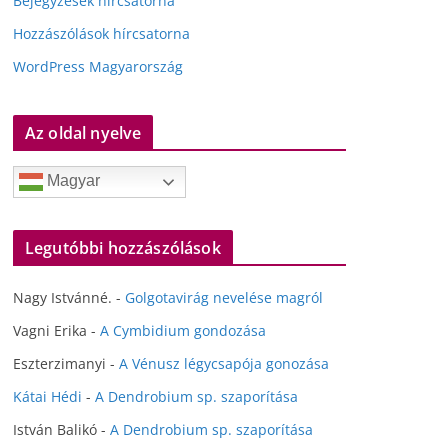
Bejegyzések hírcsatorna
Hozzászólások hírcsatorna
WordPress Magyarország
Az oldal nyelve
Magyar
Legutóbbi hozzászólások
Nagy Istvánné.
-
Golgotavirág nevelése magról
Vagni Erika
-
A Cymbidium gondozása
Eszterzimanyi
-
A Vénusz légycsapója gonozása
Kátai Hédi
-
A Dendrobium sp. szaporítása
István Balikó
-
A Dendrobium sp. szaporítása