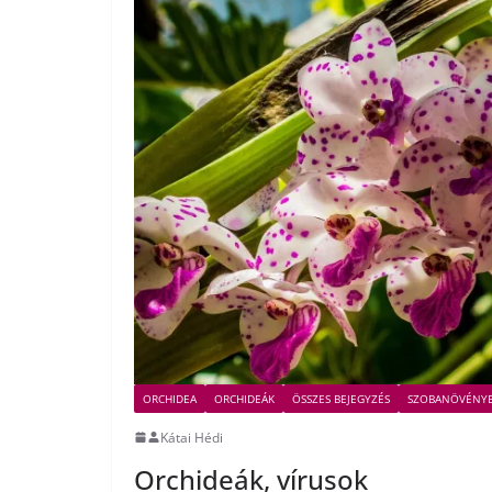
ORCHIDEA
ORCHIDEÁK
ÖSSZES BEJEGYZÉS
SZOBANÖVÉNY
Kátai Hédi
Orchideák, vírusok