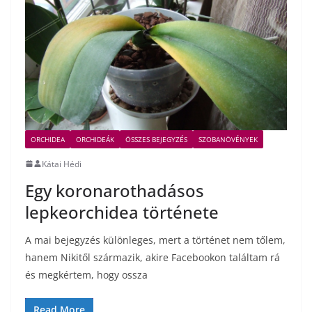
ORCHIDEA
ORCHIDEÁK
ÖSSZES BEJEGYZÉS
SZOBANÖVÉNYEK
Kátai Hédi
Egy koronarothadásos
lepkeorchidea története
A mai bejegyzés különleges, mert a történet nem tőlem,
hanem Nikitől származik, akire Facebookon találtam rá
és megkértem, hogy ossza
Read More