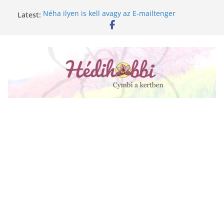
Skip
Latest:
Néha ilyen is kell avagy az E-mailtenger
to
Golgotavirág nevelése magról
content
Keukenhof 2020.
Növényápolási tippek, amiket jobb, ha elfelejtesz
A lepkeorchidea és a fűtésszezon