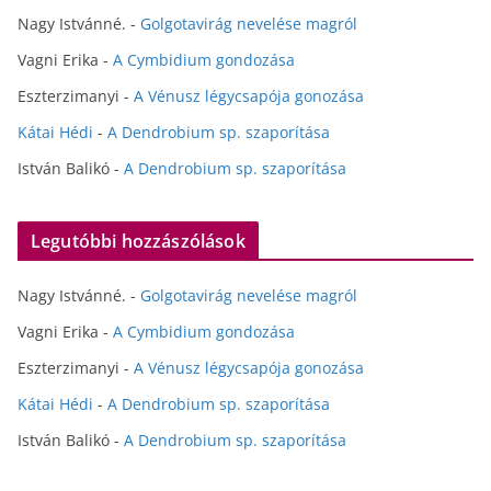
Nagy Istvánné.
-
Golgotavirág nevelése magról
Vagni Erika
-
A Cymbidium gondozása
Eszterzimanyi
-
A Vénusz légycsapója gonozása
Kátai Hédi
-
A Dendrobium sp. szaporítása
István Balikó
-
A Dendrobium sp. szaporítása
Legutóbbi hozzászólások
Nagy Istvánné.
-
Golgotavirág nevelése magról
Vagni Erika
-
A Cymbidium gondozása
Eszterzimanyi
-
A Vénusz légycsapója gonozása
Kátai Hédi
-
A Dendrobium sp. szaporítása
István Balikó
-
A Dendrobium sp. szaporítása