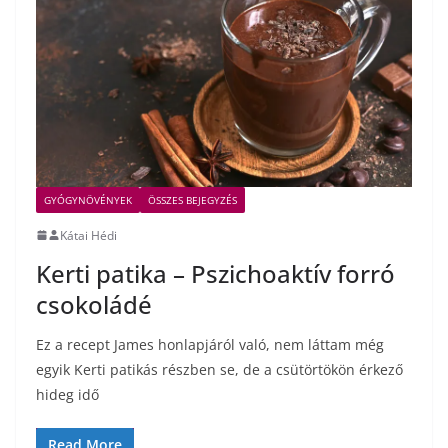
GYÓGYNÖVÉNYEK
ÖSSZES BEJEGYZÉS
Kátai Hédi
Kerti patika – Pszichoaktív forró
csokoládé
Ez a recept James honlapjáról való, nem láttam még
egyik Kerti patikás részben se, de a csütörtökön érkező
hideg idő
Read More