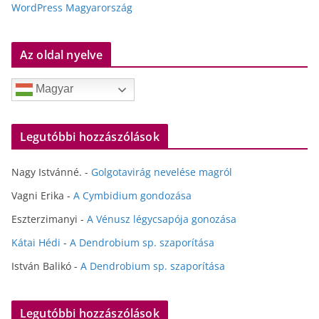
WordPress Magyarország
Az oldal nyelve
Magyar
Legutóbbi hozzászólások
Nagy Istvánné.
-
Golgotavirág nevelése magról
Vagni Erika
-
A Cymbidium gondozása
Eszterzimanyi
-
A Vénusz légycsapója gonozása
Kátai Hédi
-
A Dendrobium sp. szaporítása
István Balikó
-
A Dendrobium sp. szaporítása
Legutóbbi hozzászólások